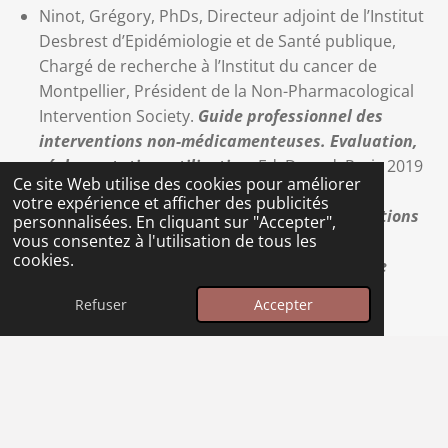
Ninot, Grégory, PhDs, Directeur adjoint de l’Institut
Desbrest d’Epidémiologie et de Santé publique,
Chargé de recherche à l’Institut du cancer de
Montpellier, Président de la Non-Pharmacological
Intervention Society.
Guide professionnel des
interventions non-médicamenteuses. Evaluation,
réglementation, utilisation.
Ed. Dunod, Paris 2019
Ce site Web utilise des cookies pour améliorer
Platel, Hervé, Thomas-Antérion, Catherine,
votre expérience et afficher des publicités
Neuropsychologie et art
.
Théories et applications
personnalisées. En cliquant sur "Accepter",
cliniques.
Ed. De Boeck Solal, Bruxelles, 2013.
vous consentez à l'utilisation de tous les
cookies.
Rochon, Michel.
Le cerveau & la musique. Une
odysée fantastique d’art et de science
.
Refuser
Accepter
MultiMondes, Montréal, Canada. 2018
Van der Kolk, Bessel,
Le Corps n'oublie rien. Le
cerveau, l'esprit et le corps dans la guérison du
traumatisme
. Ed. Albin Michel 2018 (traduction
française)
Van Gogh, Vincent,
Lettres à son frère Théo
, Ed.